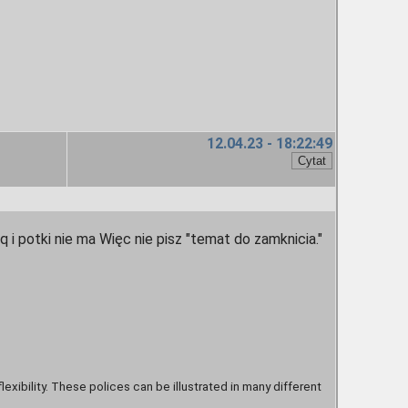
12.04.23 - 18:22:49
eq i potki nie ma Więc nie pisz "temat do zamknicia."
flexibility. These polices can be illustrated in many different