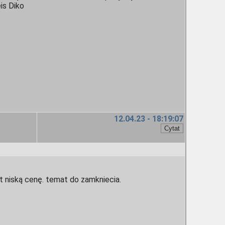
is Diko
12.04.23 - 18:19:07
 niską cenę. temat do zamkniecia.