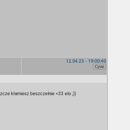
12.04.23 - 19:00:40
szcze kłamiesz beszczelnie <33 elo ;))