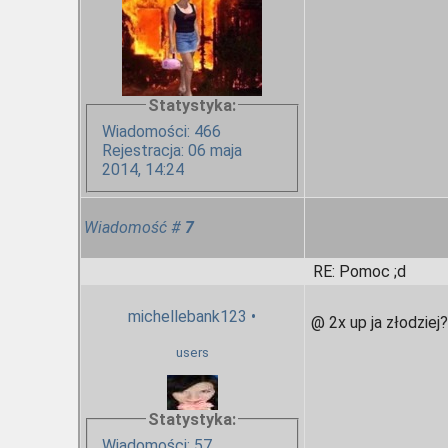
Statystyka:
Wiadomości: 466
Rejestracja: 06 maja
2014, 14:24
Wiadomość
#
7
RE: Pomoc ;d
michellebank123
•
@ 2x up ja złodziej
users
Statystyka:
Wiadomości: 57