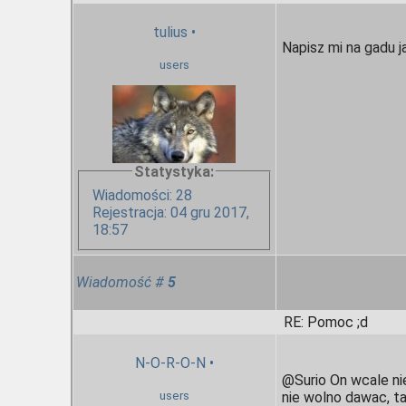
tulius
•
Napisz mi na gadu 
users
Statystyka:
Wiadomości: 28
Rejestracja: 04 gru 2017,
18:57
Wiadomość
#
5
RE: Pomoc ;d
N-O-R-O-N
•
@Surio On wcale nie
users
nie wolno dawac, ta