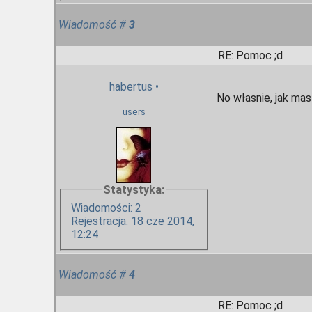
Wiadomość
#
3
RE: Pomoc ;d
habertus
•
No własnie, jak masz
users
Statystyka:
Wiadomości: 2
Rejestracja: 18 cze 2014,
12:24
Wiadomość
#
4
RE: Pomoc ;d