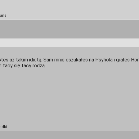
bans
teś aż takim idiotą. Sam mnie oszukałeś na Psyhola i grałeś Hor
e tacy się tacy rodzą.
ndki