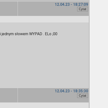
12.04.23 - 18:27:09
/ ) i jednym słowem WYPAD . ELo ;00
12.04.23 - 18:35:30