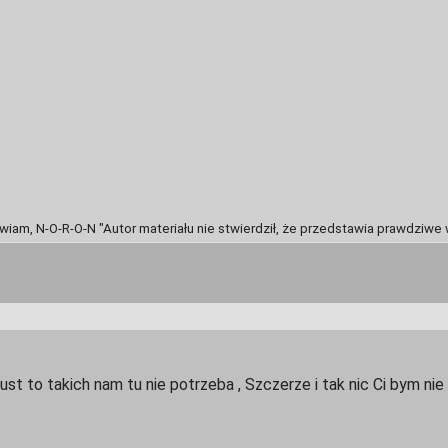
awiam, N-O-R-O-N "Autor materiału nie stwierdził, że przedstawia prawdziwe 
zust to takich nam tu nie potrzeba , Szczerze i tak nic Ci bym nie