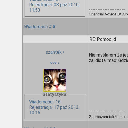
Rejestracja: 08 paź 2010,
---------------------
11:53
Financial Advice St Al
Wiadomość
#
8
RE: Pomoc ;d
szantek
•
Nie myślałem że jes
za idiota :mad: Gdzi
users
Statystyka:
Wiadomości: 16
Rejestracja: 17 paź 2013,
---------------------
10:16
Zapraszam także na ra