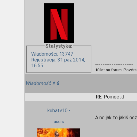
Statystyka:
Wiadomości: 13747
Rejestracja: 31 paź 2014,
---------------------
16:55
10 lat na forum, Pozdr
Wiadomość
#
6
RE: Pomoc ;d
kubatv10
•
A no jak to jakiś os
users