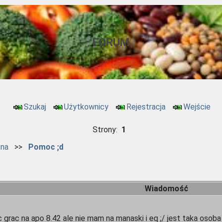
FORUM
Szukaj
Użytkownicy
Rejestracja
Wejście
Strony:
1
zna
>>
Pomoc ;d
Wiadomość
grac na apo 8.42 ale nie mam na manaski i eq ;/ jest taka osoba 