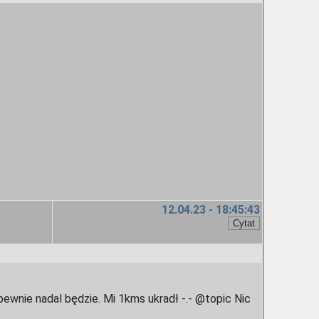
12.04.23 - 18:45:43
i pewnie nadal będzie. Mi 1kms ukradł -.- @topic Nic