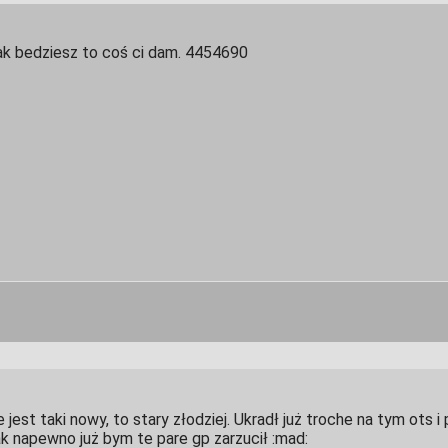
jak bedziesz to coś ci dam. 4454690
 jest taki nowy, to stary złodziej. Ukradł już troche na tym ots 
k napewno już bym te pare gp zarzucił :mad: