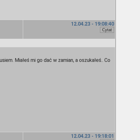
12.04.23 - 19:08:40
usiem. Miałeś mi go dać w zamian, a oszukałeś.. Co
12.04.23 - 19:18:01