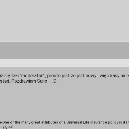
uż się taki "moderator" , proste jest że jest nowy , więc kasy na 
jesteś. Pozdrawiam Surio__:D
-One of the many great attributes of a Universal Life Insurance policy is its 
ny goal.