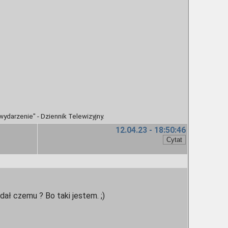
wydarzenie" - Dziennik Telewizyjny.
12.04.23 - 18:50:46
 dał czemu ? Bo taki jestem. ;)